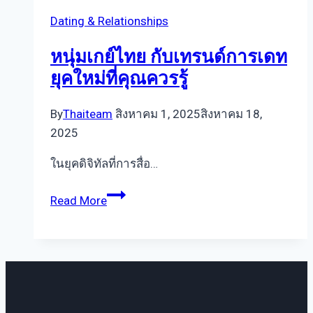
ที่
Dating & Relationships
ตอบ
โจทย์
หนุ่มเกย์ไทย กับเทรนด์การเดท
สาย
ยุคใหม่ที่คุณควรรู้
โสด
อยาก
By
Thaiteam
สิงหาคม 1, 2025
สิงหาคม 18,
เริ่ม
2025
ใหม่
ต้อง
ในยุคดิจิทัลที่การสื่อ…
ลอง
หนุ่ม
Read More
เกย์
ไทย
กับ
เท
รนด์
การ