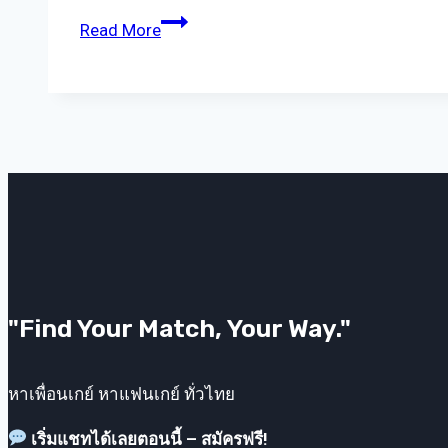
เกย์
Read More
ทำงาน
อยาก
มี
แฟน?
แอ
ป
หา
คู่
คือ
คำ
ตอบ
"Find Your Match, Your Way."
หาเพื่อนเกย์ หาแฟนเกย์ ทั่วไทย
เริ่มแชทได้เลยตอนนี้ – สมัครฟรี!