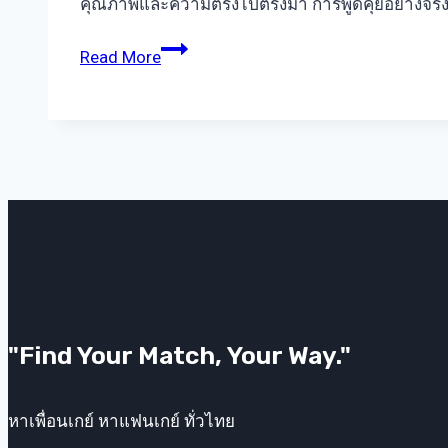
คุณภาพและความตรงไปตรงมา การพูดคุยอย่างจริงใจ
หา
Read More
แฟน
เกย์
ดีๆ
ต้อง
รู้
วิธี
สื่อสาร
อย่าง
ตรง
ไป
ตรง
"Find Your Match, Your Way."
มา
หาเพื่อนเกย์ หาแฟนเกย์ ทั่วไทย