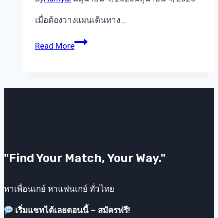
เมื่อต้องวางแผนเดินทาง…
ประเทศ
Read More
ปลอดภัย
สำหรับ
ท่อง
เที่ยว
2026:
เลือก
จุด
หมาย
"Find Your Match, Your Way."
อย่างไร
ให้
เที่ยว
หาเพื่อนเกย์ หาแฟนเกย์ ทั่วไทย
ได้
เริ่มแชทได้เลยตอนนี้ – สมัครฟรี!
สบายใจ