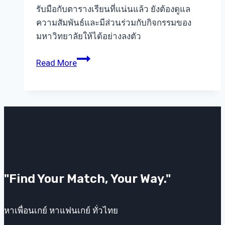
รับมือกับตารางเรียนที่แน่นแล้ว ยังต้องดูแล
ความสัมพันธ์และมีส่วนร่วมกับกิจกรรมของ
มหาวิทยาลัยให้ได้อย่างลงตัว
เกย์
Read More
มหา
ลัย
กับ
การ
บาลานซ์
ระหว่าง
เรียน
ความ
"Find Your Match, Your Way."
รัก
และ
กิจกรรม
หาเพื่อนเกย์ หาแฟนเกย์ ทั่วไทย