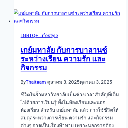
หา
แฟน
เกย์
จุด
LGBTQ+ Lifestyle
เริ่ม
ต้น
เกย์มหาลัย กับการบาลานซ์
ของ
ระหว่างเรียน ความรัก และ
ความ
กิจกรรม
รัก
มิตรภาพ
By
Thaiteam
ตุลาคม 3, 2025
ตุลาคม 3, 2025
และ
การ
ชีวิตในรั้วมหาวิทยาลัยเป็นช่วงเวลาสำคัญที่เต็ม
ค้นหา
ไปด้วยการเรียนรู้ ทั้งในห้องเรียนและนอก
ตัว
ห้องเรียน สำหรับ เกย์มหาลัย แล้ว การใช้ชีวิตให้
ตน
สมดุลระหว่างการเรียน ความรัก และกิจกรรม
ต่างๆ อาจเป็นเรื่องท้าทาย เพราะนอกจากต้อง