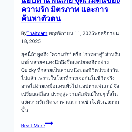
แอปหาแฟนเกย์ จุดเริ่มต้นของ
ต้อง
ความรัก มิตรภาพ และการ
เจอ
ค้นหาตัวตน
คน
ที่
By
Thaiteam
พฤศจิกายน 11, 2025
พฤศจิกายน
เข้าใจ
18, 2025
และ
พร้อม
ยุคนี้ถ้าพูดถึง “ความรัก” หรือ “การหาคู่” สำหรับ
ไป
เกย์ หลายคนคงนึกถึงชื่อแอปยอดฮิตอย่าง
ด้วย
Quicky ที่กลายเป็นส่วนหนึ่งของชีวิตประจำวัน
กัน
ไปแล้ว เพราะในโลกที่การเจอกันในชีวิตจริง
อาจไม่ง่ายเหมือนคนทั่วไป แอปหาแฟนเกย์ จึง
เปรียบเสมือน ประตูสู่ความสัมพันธ์ใหม่ๆ ทั้งใน
แง่ความรัก มิตรภาพ และการเข้าใจตัวเองมาก
ขึ้น
แอ
Read More
ป